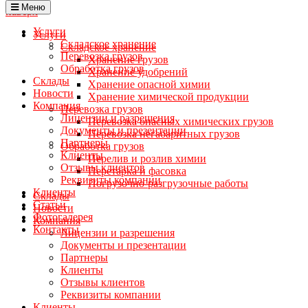
Меню
наверх
Услуги
Услуги
Складское хранение
Складское хранение
Перевозка грузов
Хранение грузов
Обработка грузов
Хранение удобрений
Cклады
Хранение опасной химии
Новости
Хранение химической продукции
Компания
Перевозка грузов
Лицензии и разрешения
Перевозка опасных химических грузов
Документы и презентации
Перевозка негабаритных грузов
Партнеры
Обработка грузов
Клиенты
Перелив и розлив химии
Отзывы клиентов
Перетарка и фасовка
Реквизиты компании
Погрузочно-разгрузочные работы
Клиенты
Cклады
Статьи
Новости
Фотогалерея
Компания
Контакты
Лицензии и разрешения
Документы и презентации
Партнеры
Клиенты
Отзывы клиентов
Реквизиты компании
Клиенты