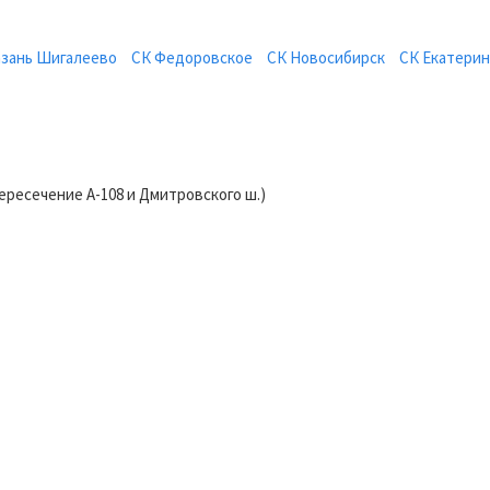
азань Шигалеево
СК Федоровское
СК Новосибирск
СК Екатерин
пересечение А-108 и Дмитровского ш.)