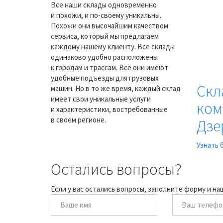
Все наши склады одновременно
и похожи, и по-своему уникальны.
Похожи они высочайшим качеством
сервиса, который мы предлагаем
каждому нашему клиенту. Все склады
одинаково удобно расположены
к городам и трассам. Все они имеют
удобные подъезды для грузовых
Скл
машин. Но в то же время, каждый склад
имеет свои уникальные услуги
ком
и характеристики, востребованные
в своем регионе.
Дзе
Узнать 
Остались вопросы?
Если у вас остались вопросы, заполните форму и н