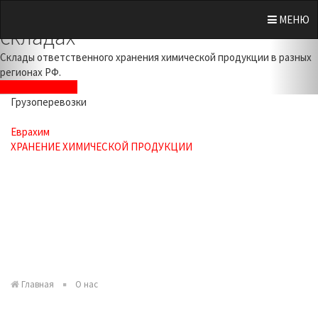
Лицензированное хранение на
Previous
Nex
МЕНЮ
складах
Склады ответственного хранения химической продукции в разных
регионах РФ.
Оставить заявку
Грузоперевозки
+7 925 517-51-01
Еврахим
ХРАНЕНИЕ ХИМИЧЕСКОЙ ПРОДУКЦИИ
+7 925 532-81-31
+7 925 099-00-19
Заказать звонок
Главная
О нас