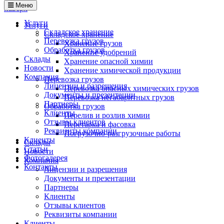
Меню
наверх
Услуги
Услуги
Складское хранение
Складское хранение
Перевозка грузов
Хранение грузов
Обработка грузов
Хранение удобрений
Cклады
Хранение опасной химии
Новости
Хранение химической продукции
Компания
Перевозка грузов
Лицензии и разрешения
Перевозка опасных химических грузов
Документы и презентации
Перевозка негабаритных грузов
Партнеры
Обработка грузов
Клиенты
Перелив и розлив химии
Отзывы клиентов
Перетарка и фасовка
Реквизиты компании
Погрузочно-разгрузочные работы
Клиенты
Cклады
Статьи
Новости
Фотогалерея
Компания
Контакты
Лицензии и разрешения
Документы и презентации
Партнеры
Клиенты
Отзывы клиентов
Реквизиты компании
Клиенты