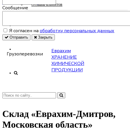
Оставить заявку
СТАТЬИ
Отзывы клиентов
Сообщение
Реквизиты компании
ФОТОГАЛЕРЕЯ
Я согласен на
обработку персональных данных
Отправить
Закрыть
+7 925
532-81-31
КОНТАКТЫ
Еврахим
+7 925
Грузоперевозки
ХРАНЕНИЕ
099-00-19
+7 925 517-51-
ХИМИЧЕСКОЙ
01
ПРОДУКЦИИ
Заказать
звонок
Главная
Наши склады
Склад «Еврахим-Дмитров,
Московская область»