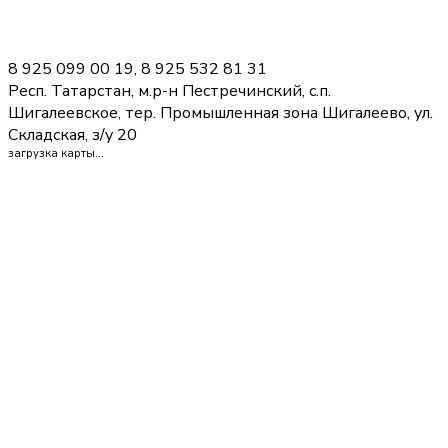
8 925 099 00 19, 8 925 532 81 31
Респ. Татарстан, м.р-н Пестречинский, с.п.
Шигалеевское, тер. Промышленная зона Шигалеево, ул.
Складская, з/у 20
загрузка карты...