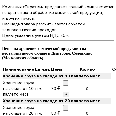
Компания «Еврахим» предлагает полный комплекс услуг
по хранению и обработке химической продукции,
и других грузов.
Площадь товара рассчитывается с учетом
технологических проходов.
Цены указаны с учетом НДС 20%.
Цены на хранение химической продукции на
неотапливаемом складе в Дмитрове, Селевкино
(Московская область)
Наименование
Ед.изм.
Цена
Кол-во
С
Хранение груза на складе от 10 паллето мест
Хранение груза
-
на складе от 10
п.м.
70
паллето мест
+
Хранение груза на складе от 20 паллето мест
Хранение груза
-
на складе от 20
п.м.
50